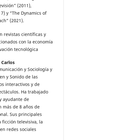
la publicidad Fake Out-Of-Hom
evisión” (2011),
Redmarka. Revista de Marketing
17) y “The Dynamics of
Aplicado,
28
(2),
77.
ach” (2021).
10.17979/redma.2024.28.2.1128
 revistas científicas y
Antonio Díaz-Lucena, Pilar Vicen
Fernández (2023)
cionados con la economía
Generación Z y consumo de
ovación tecnológica
noticias: el canal de TikTok ac2a
.
Redmarka. Revista de Marketin
 Carlos
Aplicado,
27
(2),
1.
municación y Sociología y
10.17979/redma.2023.27.2.9951
en y Sonido de las
Rebeca Martin Nieto, Antonio Dí
s interactivos y de
Lucena (2024)
ectáculos. Ha trabajado
La red social X como canal de
 y ayudante de
difusión del Podcasting.
VISUAL
n más de 8 años de
REVIEW. International Visual Cul
nal. Sus principales
Review / Revista Internacional d
Cultura Visual,
16
(3),
1.
ficción televisiva, la
10.62161/revvisual.v16.5189
en redes sociales
López-De-ayala M.C. (2025)