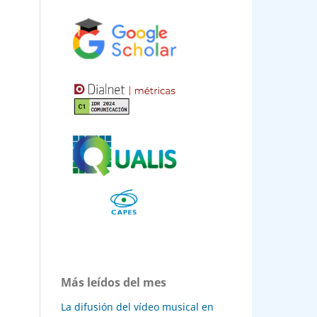
e.
6
te-
lity
g
az
ture
e
Más leídos del mes
La difusión del vídeo musical en