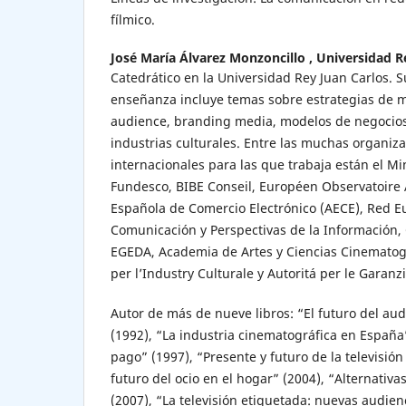
fílmico.
José María Álvarez Monzoncillo ,
Universidad R
Catedrático en la Universidad Rey Juan Carlos. S
enseñanza incluye temas sobre estrategias de m
audience, branding media, modelos de negocios,
industrias culturales. Entre las muchas organiz
internacionales para las que trabaja están el Min
Fundesco, BIBE Conseil, Européen Observatoire 
Española de Comercio Electrónico (AECE), Red E
Comunicación y Perspectivas de la Información,
EGEDA, Academia de Artes y Ciencias Cinematográ
per l’Industry Culturale y Autoritá per le Garan
Autor de más de nueve libros: “El futuro del au
(1992), “La industria cinematográfica en Españ
pago” (1997), “Presente y futuro de la televisión 
futuro del ocio en el hogar” (2004), “Alternativas
(2007), “La televisión etiquetada: nuevas audie