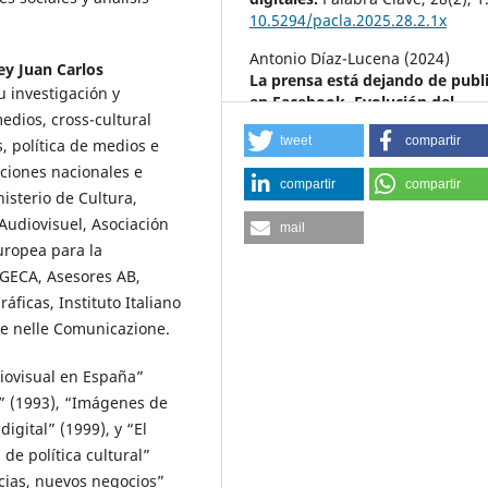
10.5294/pacla.2025.28.2.1x
Antonio Díaz-Lucena (2024)
ey Juan Carlos
La prensa está dejando de publ
u investigación y
en Facebook. Evolución del
edios, cross-cultural
posicionamiento de los diarios
tweet
compartir
 política de medios e
españoles en Facebook, 2014-2
Palabra Clave,
27
(4),
1.
aciones nacionales e
compartir
compartir
10.5294/pacla.2024.27.4.6
isterio de Cultura,
Audiovisuel, Asociación
Pilar Vicente-Fernández, Antoni
mail
Díaz-Lucena (2024)
uropea para la
TikTok como herramienta de
 GECA, Asesores AB,
marketing digital: estudio de c
ficas, Instituto Italiano
de la marca Freshly Cosmetics.
zie nelle Comunicazione.
Doxa Comunicación. Revista
Interdisciplinar de Estudios de
diovisual en España”
Comunicación y Ciencias Sociale
10.31921/doxacom.n39a1962
a” (1993), “Imágenes de
digital” (1999), y “El
Lucía Correa-Prudencio, Antonio
 de política cultural”
Díaz-Lucena (2024)
ncias, nuevos negocios”
Análisis del éxito en Instagram