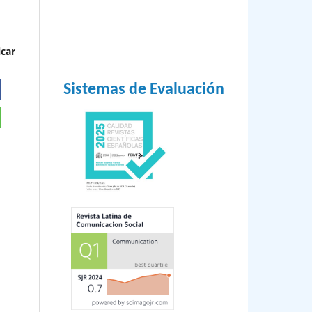
icar
Sistemas de Evaluación
023.
o
aso
s,
 de