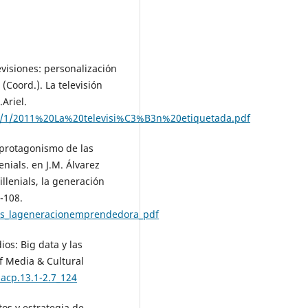
Instagram as a Platform for Me
Health: Evolving posting and
engagement strategies..
Revist
Psicologia De La Salud,
16
,
467-4
10.21134/tkb48j06
evisiones: personalización
 (Coord.). La televisión
Rodríguez-Bazán G. (2024)
Ariel.
YouTube as a platform for the
exercise of cyber journalism: a 
51/1/2011%20La%20televisi%C3%B3n%20etiquetada.pdf
study of the Cuban media
Escambray and Invasor.
Cuader
l protagonismo de las
Info,
69-91.
enials. en J.M. Álvarez
10.7764/cdi.57.63773
llenials, la generación
Paredes-Otero G. (2024)
-108.
Video game fairs as a showcase
ls_lageneracionemprendedora_pdf
Study of Madrid Games Week
according to specialized journa
ios: Big data y las
Comunicacion Y Medios,
33
(49),
of Media & Cultural
131.
10.5354/0719-1529.2024.72160
acp.13.1-2.7_124
Silva S.A.H. (2024)
tos y estrategia de