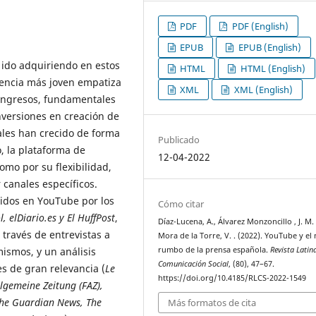
PDF
PDF (English)
EPUB
EPUB (English)
 ido adquiriendo en estos
HTML
HTML (English)
iencia más joven empatiza
XML
XML (English)
 ingresos, fundamentales
nversiones en creación de
iales han crecido de forma
Publicado
o, la plataforma de
12-04-2022
omo por su flexibilidad,
 canales específicos.
uidos en YouTube por los
Cómo citar
, elDiario.es y El HuffPost
,
Díaz-Lucena, A., Álvarez Monzoncillo , J. M. 
 través de entrevistas a
Mora de la Torre, V. . (2022). YouTube y el
rumbo de la prensa española.
Revista Latin
ismos, y un análisis
Comunicación Social
, (80), 47–67.
s de gran relevancia (
Le
https://doi.org/10.4185/RLCS-2022-1549
llgemeine Zeitung (FAZ),
 The Guardian News, The
Más formatos de cita