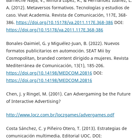
Barneche Naya, V., Mihura López, R., & Hernández Ibáñez, L.
A. (2012). Metaversos formativos. Tecnologías y estudios de
caso. Vivat Academia. Revista de Comunicación, 117E, 368-
386.
https://doi.org/10.15178/va.2011.117E.368-386
DOI:
https://doi.org/10.15178/va.2011.117E.368-386
Bonales-Daimiel, G. y Miguélez-Juan, B. (2022). Nuevos
formatos publicitarios en automoción. SEAT Mii by
Cosmopolitan, branded content dirigido a mujeres. Revista
Mediterránea de Comunicación, 13(1), 185-206.
https://doi.org/10.14198/MEDCOM.20816
DOI:
https://doi.org/10.14198/MEDCOM.20816
Chen, J. y Ringel, M. (2001). Can Advergaming be the Future
of Interactive Advertising?
http://www.locz.com.br/loczgames/advergames.pdf
Costa Sánchez, C. y Piñeiro Otero, T. (2013). Estrategias de
comunicación multimedia. Editorial UOC. DOI: