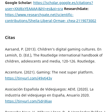
Google Scholar:
https://scholar.google.es/citations?
user=XXd6sYEAAAAJ&hl=es&oi=sra
ResearchGate:
https://www.researchgate.net/scientific-
contributions/Sheila-Liberal-Ormae
-
chea-2119073002
Citas
Aarsand, P. (2013). Children’s digital gaming cultures. En
Lemish, D. (Ed.), The Routledge international handbook of
children, adolescents and media, 120-126. Routledge.
Accenture. (2021). Gaming: The next super platform.
https://tinyurl.com/49vtj43v
Asociación Española de Videojuegos: AEVI. (2020). La
industria del videojuego en España, Anuario 2020.
https://tinyurl.com/5drj8jax