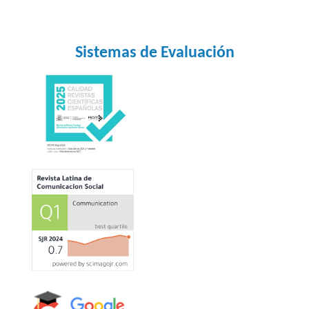
10.4018/979-8-3693-3799-8
Hassoun A. (2024)
From Food Industry 4.0 to Food Industry 5.0: Identifying
Sistemas de Evaluación
technological enablers and potential future applications
in the food sector.
Comprehensive Reviews in Food
Science and Food Safety,
23
(6),
10.1111/1541-4337.70040
Bonales-Daimiel G. (2024)
Uses and Effects of Immersive Technologies from a
Generational Perspective.
Fonseca Journal of
Communication,
217-239.
10.48047/fjc.28.01.16
Iparraguirre-Bernaola Á. (2023)
SIMULATED FREEDOM IN THE METAVERSE NARRATIVE:
ANIMATION AND VIRTUALITY ON THE ROBLOX
PLATFORM.
Contratexto,
217-235.
10.26439/contratexto2023.n40.6177
Chamorro-Atalaya O. (2023)
Inclusion of Metaverses in the Development of the
Flipped Classroom in the University environment: