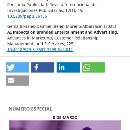
Pensar la Publicidad. Revista Internacional de
Investigaciones Publicitarias,
17
(1),
45.
10.5209/pepu.86156
Gema Bonales-Daimiel, Belén Moreno-Albarracín (2025)
AI Impacts on Branded Entertainment and Advertising.
Advances in Marketing, Customer Relationship
Management, and E-Services,
225.
10.4018/979-8-3693-3799-8.ch012
Hemlata Parmar, Utsav Krishan Murari (2024)
Omnichannel Approach to Co-Creating Customer
Experiences Through Metaverse Platforms.
Advances in
Systems Analysis, Software Engineering, and High
Performance Computing,
101.
10.4018/979-8-3693-1866-9.ch009
Ronald Yesid Palencia Buelvas, Javier Ramírez-Narváez,
Carlos Alberto Severiche Sierra (2024)
NÚMERO ESPECIAL
Metaverse and education: affective bonds, cognition, and
ethics in immersive environments.
Metaverse Basic and
8 DE MARZO
Applied Research,
3
,
10.56294/mr2024.94