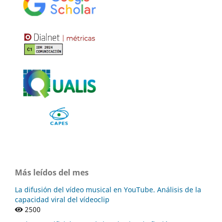
Bibliometric Analysis of Indexed Scientific Production in
SCOPUS.
International Journal of Learning Teaching and
Educational Research,
22
(10),
247-270.
10.26803/ijlter.22.10.14
Han J. (2023)
Learners in the Metaverse: A Systematic Review on the
Use of Roblox in Learning.
Education Sciences,
13
(3),
10.3390/educsci13030296
Más leídos del mes
La difusión del vídeo musical en YouTube. Análisis de la
capacidad viral del vídeoclip
2500