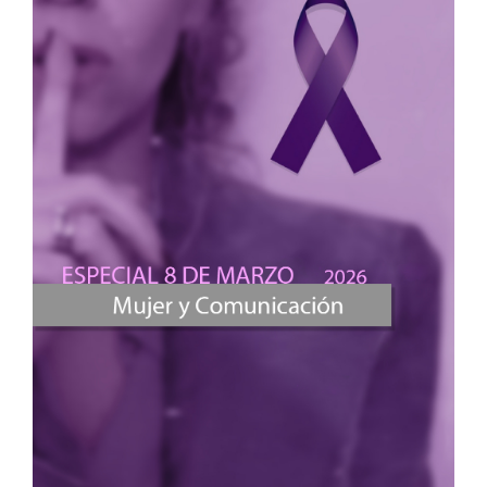
Pavel Sidorenko-Bautista, Bárbara Castillo-Abdul, José-
María Herranz-de-la-Casa, María Abellán-Hernández
(2025)
Marketing, advertising, and branding in Fortnite: how do
brands and companies connect today to audiences
through the metaverse?.
Cogent Social Sciences,
11
(1),
10.1080/23311886.2025.2458058
Alejandro Tapia Frade, Gema Bonales Daimiel, Belén
Moreno Albarracín (2026)
Los videojuegos como soporte publicitario. Análisis
comparativo entre estudiantes universitarios en Portugal
y España.
Doxa Comunicación. Revista Interdisciplinar de
Estudios de Comunicación y Ciencias Sociales,
10.31921/doxacom.2839
Pavel Sidorenko Bautista (2026)
Marketing inmersivo y metaverso en el caso de Zepeto.
Una revisión de la actividad de actores asiáticos .
Revista
de Comunicación de la SEECI,
59
,
1.
10.15198/seeci.2026.59.e951