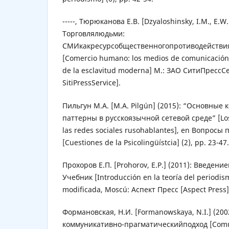
-----, Тюрюканова Е.В. [Dzyaloshinsky, I.M., E.W
Торговлялюдьми:
СМИкакресурсобщественногопротиводействи
[Comercio humano: los medios de comunicación
de la esclavitud moderna] М.: ЗАО СитиПрессС
SitiPressService].
Пильгун М.А. [M.A. Pilgún] (2015): “Основны
паттерны в русскоязычной сетевой среде” [Los
las redes sociales rusohablantes], en Вопросы
[Cuestiones de la Psicolingüístcia] (2), pp. 23-47.
Прохоров Е.П. [Prohorov, E.P.] (2011): Введе
Учебник [Introducción en la teoría del periodis
modificada, Мoscú: Аспект Пресс [Aspect Press]
Формановская, Н.И. [Formanowskaya, N.I.] (20
коммуникативно-прагматическийподход [Comun