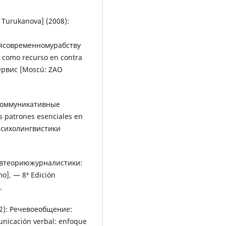
. Turukanova] (2008):
ясовременномурабству
 como recurso en contra
ервис [Moscú: ZAO
е коммуникативные
 patrones esenciales en
 психолингвистики
ниевтеориюжурналистики:
mo]. — 8ª Edición
.
02): Речевоеобщение:
icación verbal: enfoque