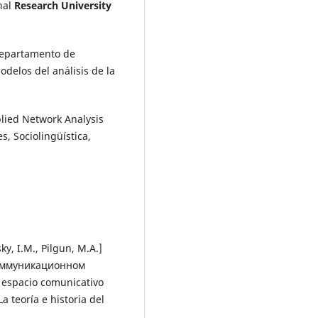
nal
Research University
/Departamento de
delos del análisis de la
plied Network Analysis
s, Sociolingüística,
, I.M., Pilgun, M.A.]
коммуникационном
l espacio comunicativo
teoría e historia del