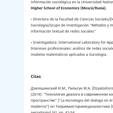
información sociológica en la Universidad Natio
Higher School of Economics (Moscú/Rusia).
• Directora de la Facultad de Ciencias Sociales
Sociología/Grupo de investigación “Métodos y mo
información textual de redes sociales”
• Investigadora: International Laboratory for Ap
Intereses profesionales: análisis de redes sociale
modelos matemáticos aplicados a Sociología.
Citas
Дзялошинский И.М., Пильгун М.А. [Dzyaloshinsky
(2014): “Технология диалога в современном 
пространстве” [“La tecnología del diálogo en e
moderno”] en Теорияиисторияжурналистики [La 
periodismo] (6), pp. 42-54.