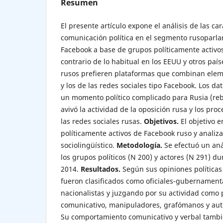
Resumen
El presente artículo expone el análisis de las car
comunicación política en el segmento rusoparlan
Facebook a base de grupos políticamente activos 
contrario de lo habitual en los EEUU y otros país
rusos prefieren plataformas que combinan eleme
y los de las redes sociales tipo Facebook. Los d
un momento político complicado para Rusia (reb
avivó la actividad de la oposición rusa y los pr
las redes sociales rusas.
Objetivos.
El objetivo er
políticamente activos de Facebook ruso y anali
sociolingüístico.
Metodología.
Se efectuó un anál
los grupos políticos (N 200) y actores (N 291) 
2014.
Resultados.
Según sus opiniones políticas 
fueron clasificados como oficiales-gubernamenta
nacionalistas y juzgando por su actividad como 
comunicativo, manipuladores, grafómanos y auto
Su comportamiento comunicativo y verbal tambi