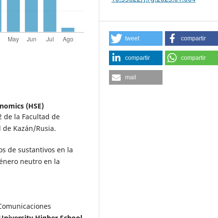
tweet
compartir
compartir
compartir
mail
onomics (HSE)
2 de la Facultad de
l de Kazán/Rusia.
ros de sustantivos en la
género neutro en la
 Comunicaciones
niversity Higher School