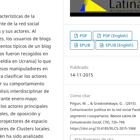
acterísticas de la
te de la red social
y sus actores. Al
PDF
PDF (English)
es, los usuarios de blogs
EPUB
EPUB (English)
ntos típicos de un blog
atos fueron recogidos en
eldía en Ucrania) lo que
Publicado
ocesos manipuladores en
14-11-2015
a clasificar los actores
zar su comportamiento
isis interdisciplinar de
Cómo citar
durante enero-mayo
Pilgun, M. ., & Gradoselskaya, G. . (2015).
los actores principales
Comunicación política en la red social Fac
les, de oposición y
segmento rusoparlante.
Revista Latina De
proyectores de espacio
Comunicación Social
, (70), 726–749.
res de Clusters locales.
https://doi.org/10.4185/RLCS-2015-1068
én ha sido analizado
Más formatos de cita