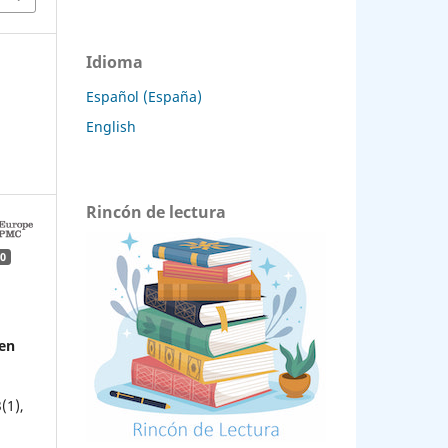
Idioma
Español (España)
English
Rincón de lectura
0
n
 en
3
(1),