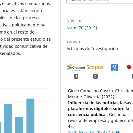
s específicas compartidas.
sociales están siendo
álisis de los procesos
Número
ctivas políticamente ha
Núm. 70 (2015)
mo en el resto del
o del presente estudio se
Sección
ctividad comunicativa de
Artículos de Investigación
 señalados.
1
0
Giova Camacho-Castro, Christia
Monge-Olivarría (2022)
Influencia de las noticias falsas
plataformas digitales sobre la
conciencia pública .
Gestionar:
revista de empresa y gobierno,
45.
10.35622/j.rg.2023.01.004