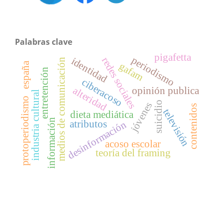
Palabras clave
pigafetta
periodismo
identidad
redes sociales
medios de comunicación
españa
gafam
entretención
ciberacoso
alteridad
opinión publica
industria cultural
protoperiodismo
suicidio
jóvenes
contenidos
televisión
dieta mediática
información
atributos
desinformación
acoso escolar
teoría del framing